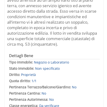
avviso afferisce ad un ampio vano sito al piano
terra, con annesso servizio igienico ed avente
accesso diretto dalla strada. Esso versa in scarse
condizioni manutentive e impiantistiche ed
all’interno vi è altresì realizzato un soppalco,
completato in epoca incerta e privo di
autorizzazione edilizia. Il lotto in vendita sviluppa
una superficie totale commerciale (catastale) di
circa mq. 53 (cinquantatre).
Dettagli Bene
Tipo immobile:
Negozio o Laboratorio
Stato immobile:
Non specificato
Diritto:
Proprietà
Quota diritto:
1/1
Pertinenza Terrazzo/Balcone/Giardino:
No
Pertinenza Cantina:
No
Pertinenza Autorimessa:
No
Classe energetica:
Da verificare